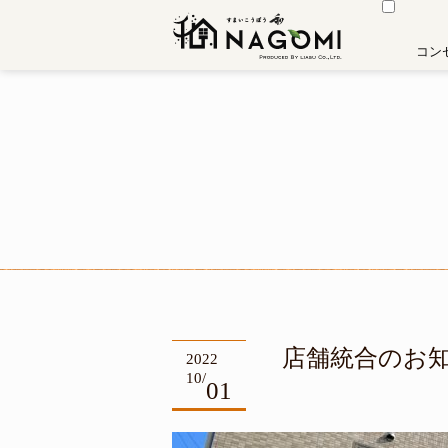
住まい工房 和
コン
店舗統合のお
2022
10/
01