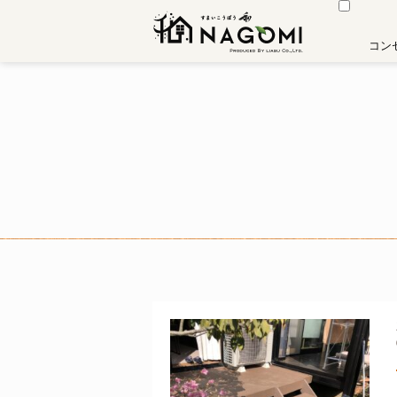
住まい工房 和
コン