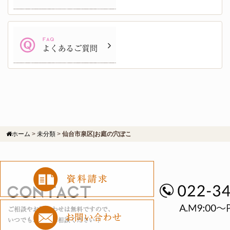
ホーム
>
未分類
>
仙台市泉区|お庭の穴ぽこ