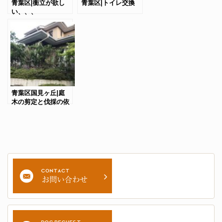
青葉区|衝立が欲し
青葉区|トイレ交換
い、、、
青葉区国見ヶ丘|庭
木の剪定と伐採の依
頼