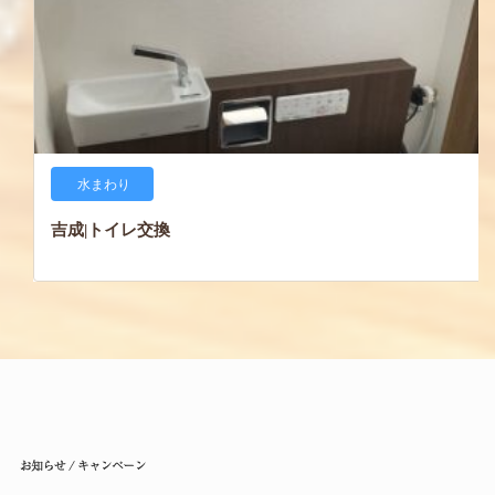
水まわり
吉成|トイレ交換