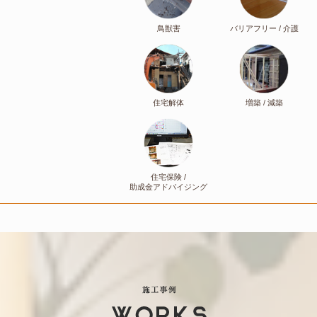
鳥獣害
バリアフリー / 介護
住宅解体
増築 / 減築
住宅保険 /
助成金アドバイジング